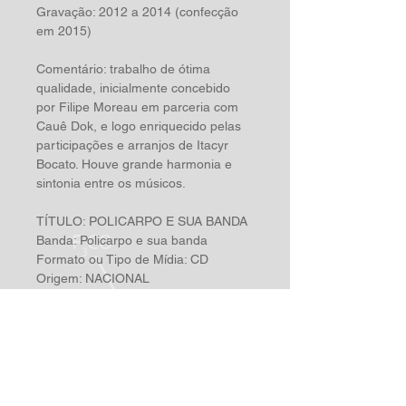
Gravação: 2012 a 2014 (confecção 
em 2015)

Comentário: trabalho de ótima 
qualidade, inicialmente concebido 
por Filipe Moreau em parceria com 
Cauê Dok, e logo enriquecido pelas 
participações e arranjos de Itacyr 
Bocato. Houve grande harmonia e 
sintonia entre os músicos.

TÍTULO: POLICARPO E SUA BANDA

Banda: Policarpo e sua banda

Formato ou Tipo de Mídia: CD

Origem: NACIONAL

Gravadora: INDEPENDENTE

Ano de Produção: 2015

Estilo: Música – ROCK / 
INSTRUMENTAL / JAZZ / BALADA

1. TEMPOS ATRÁS
