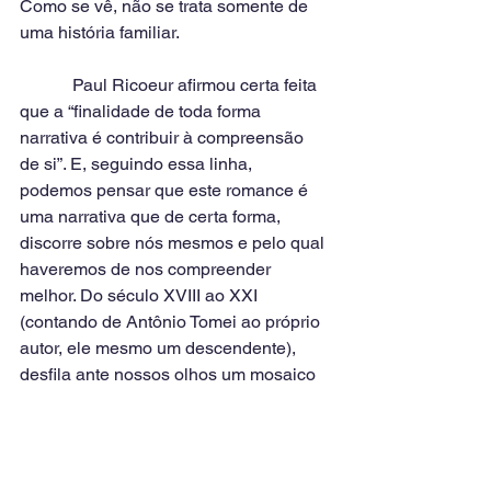
Como se vê, não se trata somente de 
uma história familiar.
            Paul Ricoeur afirmou certa feita 
que a “finalidade de toda forma 
narrativa é contribuir à compreensão 
de si”. E, seguindo essa linha, 
podemos pensar que este romance é 
uma narrativa que de certa forma, 
discorre sobre nós mesmos e pelo qual 
haveremos de nos compreender 
melhor. Do século XVIII ao XXI 
(contando de Antônio Tomei ao próprio 
autor, ele mesmo um descendente), 
desfila ante nossos olhos um mosaico 
de nossa história mestiça com traços 
dos diversos elementos que a 
compuseram e onde está gravado, para 
além da saga familiar, certas 