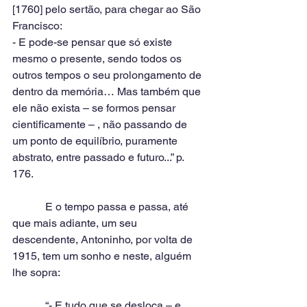
[1760] pelo sertão, para chegar ao São 
Francisco:
- E pode-se pensar que só existe 
mesmo o presente, sendo todos os 
outros tempos o seu prolongamento de 
dentro da memória… Mas também que 
ele não exista – se formos pensar 
cientificamente – , não passando de 
um ponto de equilíbrio, puramente 
abstrato, entre passado e futuro...” p. 
176.
            E o tempo passa e passa, até 
que mais adiante, um seu 
descendente, Antoninho, por volta de 
1915, tem um sonho e neste, alguém 
lhe sopra:
            “- E tudo que se desloca – e 