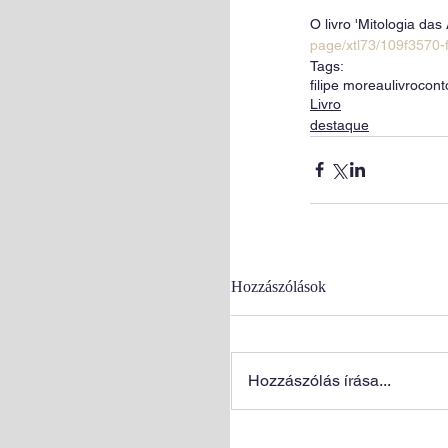
O livro 'Mitologia das
page/xtl73/109f3570-
Tags:
filipe moreau
livro
cont
Livro
destaque
Hozzászólások
Hozzászólás írása...