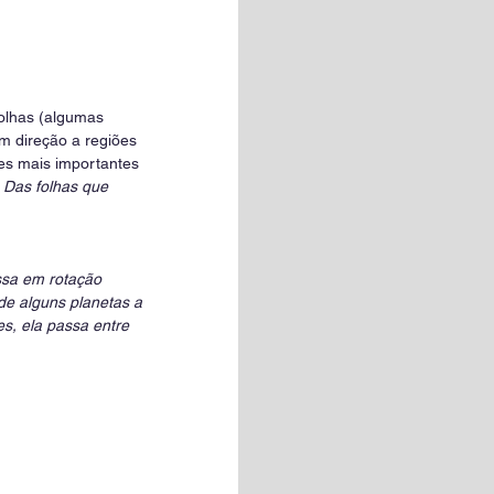
olhas (algumas 
m direção a regiões 
ses mais importantes 
 
Das folhas que 
ssa em rotação 
de alguns planetas a 
s, ela passa entre 