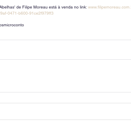
 Abelhas' de Filipe Moreau está à venda no link:
 www.filipemoreau.com.
f9af-0471-b600-91ce2f979ff3
os
microconto