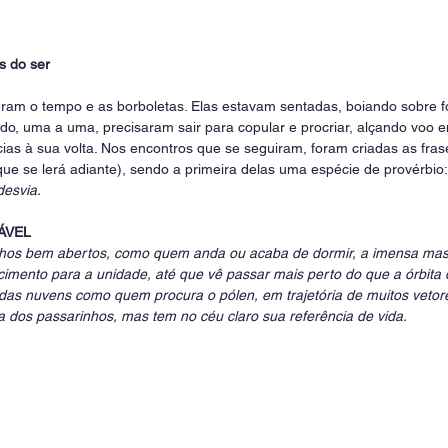
s do ser
ram o tempo e as borboletas. Elas estavam sentadas, boiando sobre f
do, uma a uma, precisaram sair para copular e procriar, alçando voo e
cias à sua volta. Nos encontros que se seguiram, foram criadas as fra
ue se lerá adiante), sendo a primeira delas uma espécie de provérbio:
esvia.
ÁVEL
olhos bem abertos, como quem anda ou acaba de dormir, a imensa ma
imento para a unidade, até que vê passar mais perto do que a órbita 
 das nuvens como quem procura o pólen, em trajetória de muitos vetore
a dos passarinhos, mas tem no céu claro sua referência de vida.